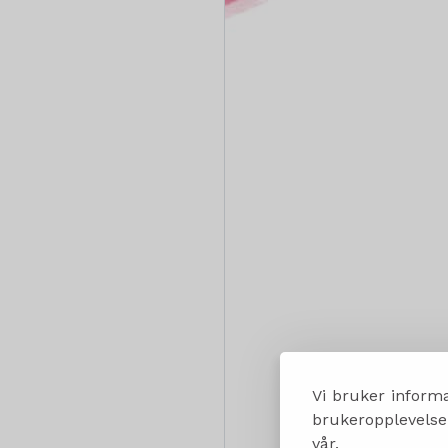
Vi bruker informa
brukeropplevelsen
vår.