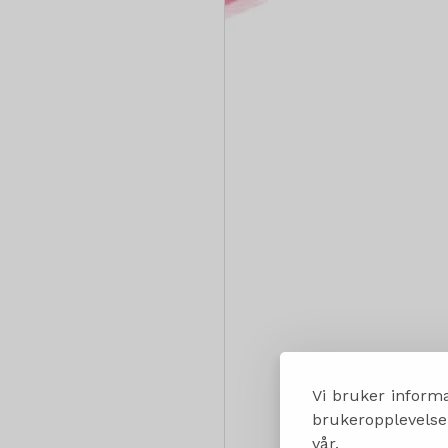
Vi bruker informa
brukeropplevelsen
vår.