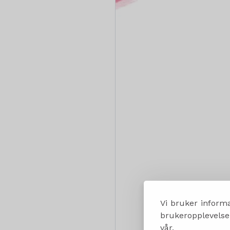
Vi bruker informa
brukeropplevelsen
vår.