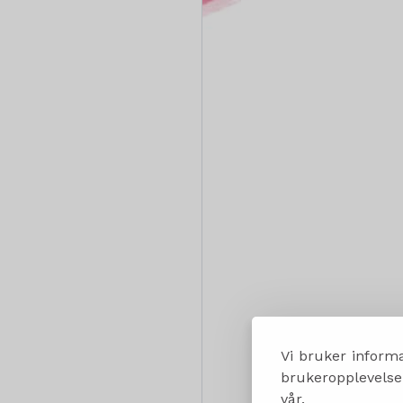
Vi bruker informa
brukeropplevelsen
vår.