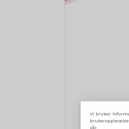
Vi bruker informa
brukeropplevelsen
vår.