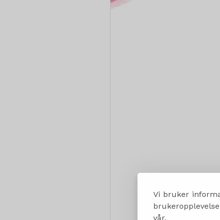
Vi bruker informa
brukeropplevelsen
vår.