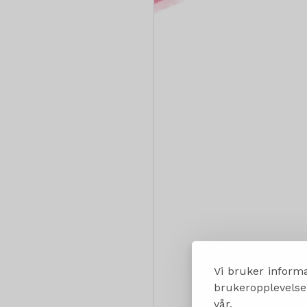
Vi bruker informa
brukeropplevelsen
vår.