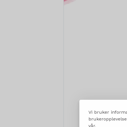
Vi bruker informa
brukeropplevelsen
vår.