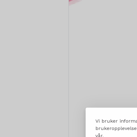
Vi bruker informa
brukeropplevelsen
vår.