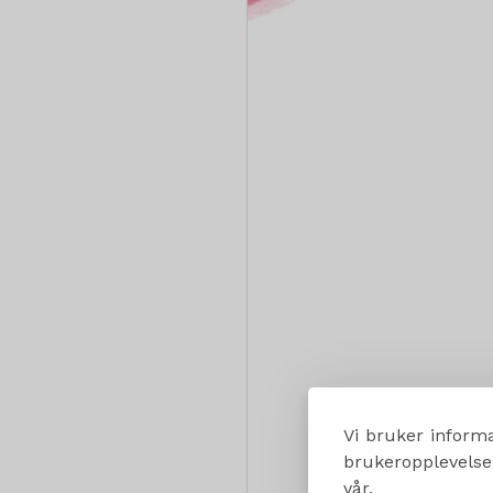
Vi bruker informa
brukeropplevelsen
vår.