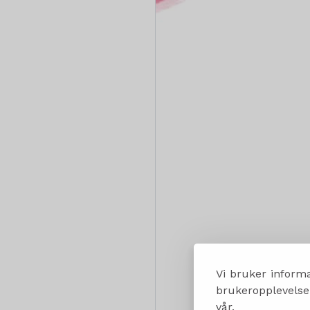
Vi bruker informa
brukeropplevelsen
vår.