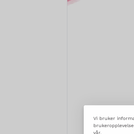
Vi bruker informa
brukeropplevelsen
vår.