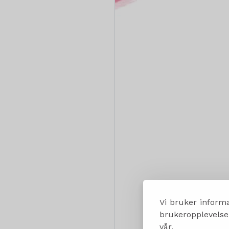
Vi bruker informa
brukeropplevelsen
vår.