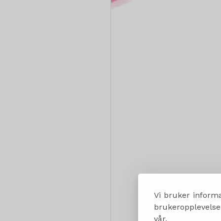
Vi bruker informa
brukeropplevelsen
vår.