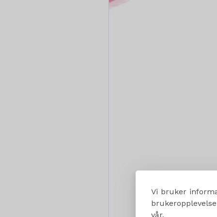
Vi bruker informa
brukeropplevelsen
vår.