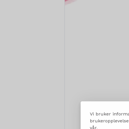
Vi bruker informa
brukeropplevelsen
vår.