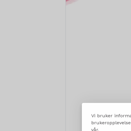
Vi bruker informa
brukeropplevelsen
vår.