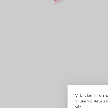
Vi bruker informa
brukeropplevelsen
vår.