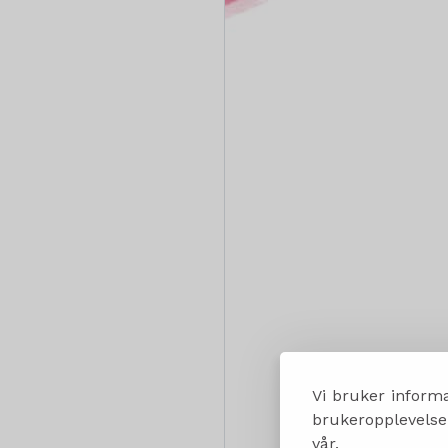
Vi bruker informa
brukeropplevelsen
vår.