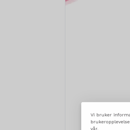
Vi bruker informa
brukeropplevelsen
vår.