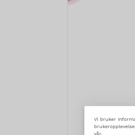
Vi bruker informa
brukeropplevelsen
vår.