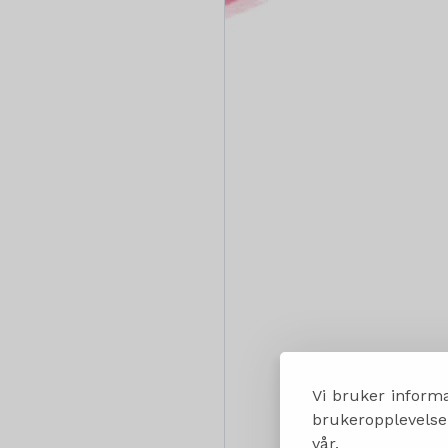
Vi bruker informa
brukeropplevelsen
vår.