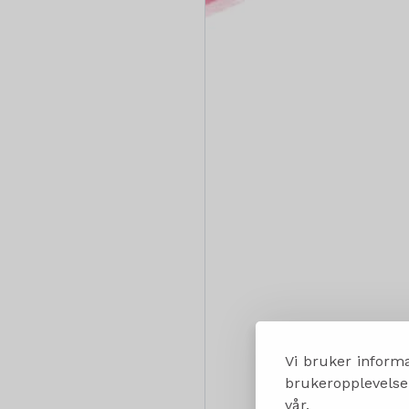
Vi bruker informa
brukeropplevelsen
vår.