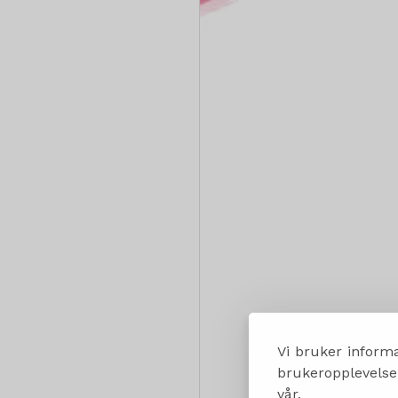
Vi bruker informa
brukeropplevelsen
vår.