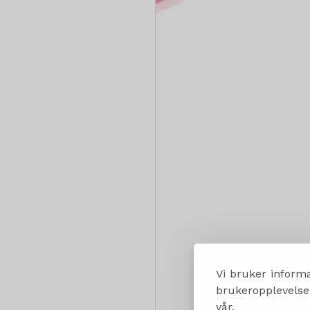
Vi bruker informa
brukeropplevelsen
vår.