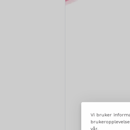
Vi bruker informa
brukeropplevelsen
vår.