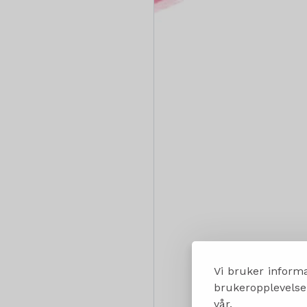
Vi bruker informa
brukeropplevelsen
vår.