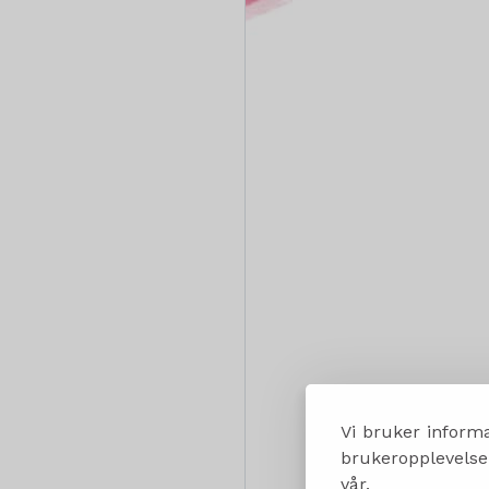
Vi bruker informa
brukeropplevelsen
vår.