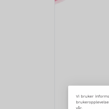
Vi bruker informa
brukeropplevelsen
vår.