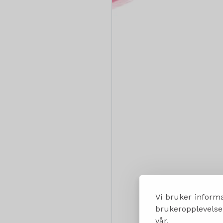
Vi bruker informa
brukeropplevelsen
vår.