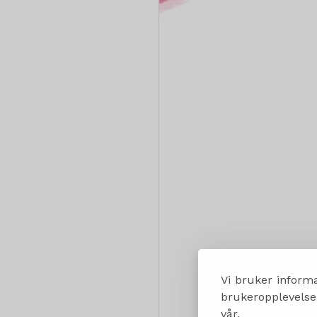
Vi bruker informa
brukeropplevelsen
vår.