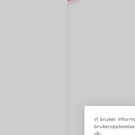
Vi bruker informa
brukeropplevelsen
vår.