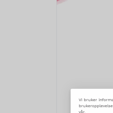
Vi bruker informa
brukeropplevelsen
vår.