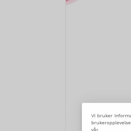
Vi bruker informa
brukeropplevelsen
vår.