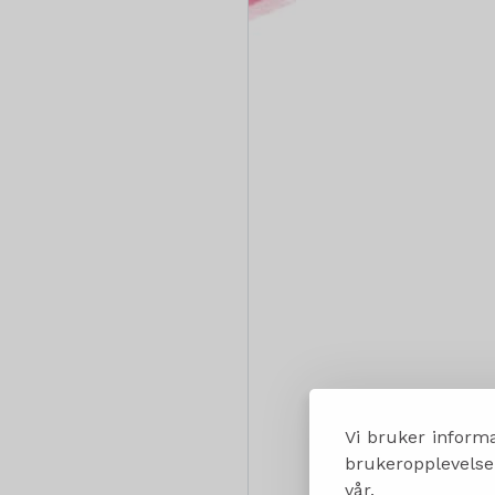
Vi bruker informa
brukeropplevelsen
vår.