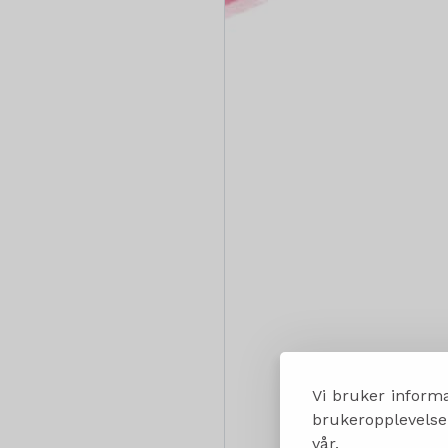
Vi bruker informa
brukeropplevelsen
vår.