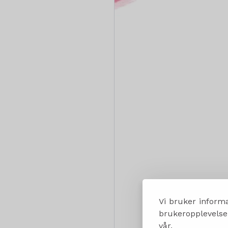
Vi bruker informa
brukeropplevelsen
vår.