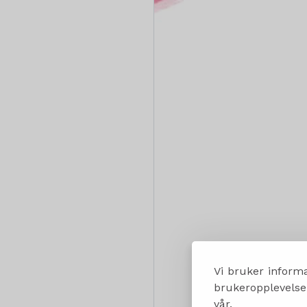
Vi bruker informa
brukeropplevelsen
vår.