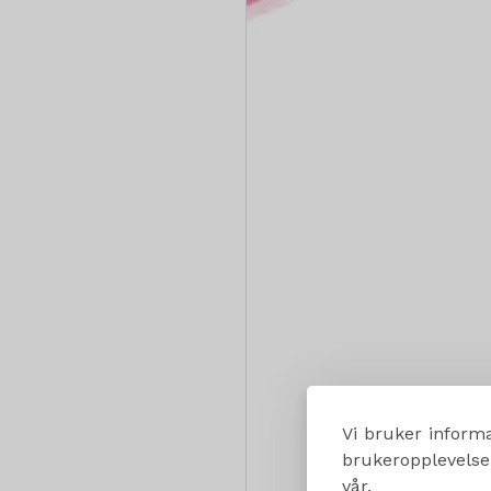
Vi bruker informa
brukeropplevelsen
vår.