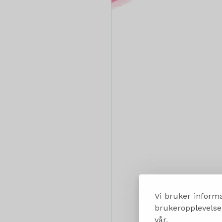
Vi bruker informa
brukeropplevelsen
vår.