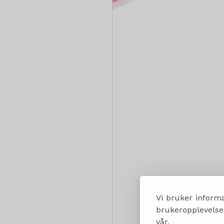
Vi bruker informa
brukeropplevelsen
vår.