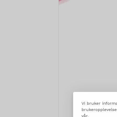
Vi bruker informa
brukeropplevelsen
vår.