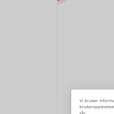
Vi bruker informa
brukeropplevelsen
vår.