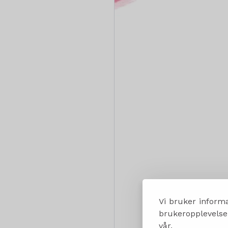
Vi bruker informa
brukeropplevelsen
vår.