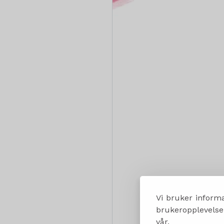
Vi bruker informa
brukeropplevelsen
vår.