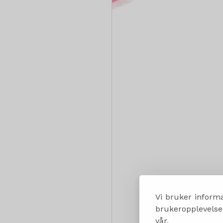
Vi bruker informa
brukeropplevelsen
vår.