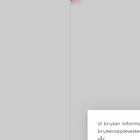
Vi bruker informa
brukeropplevelsen
vår.