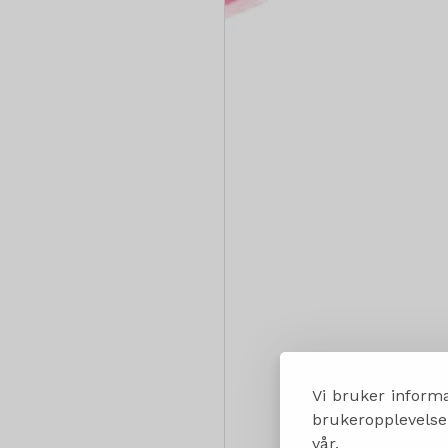
Vi bruker informa
brukeropplevelsen
vår.