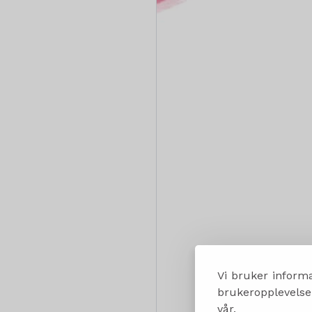
Vi bruker informa
brukeropplevelsen
vår.