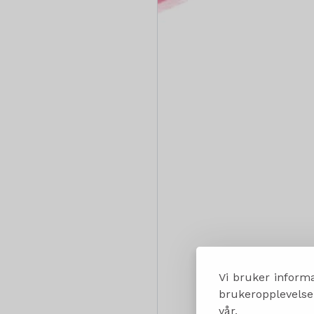
Vi bruker informa
brukeropplevelsen
vår.